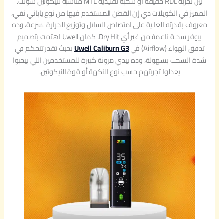
بين تجربة RDL خفيفة أو سحبة تقليدية MTL مناسبة لنيكوتين سولت.
المميز في الكويلات دي إن القطن المستخدم فيها من نوع ياباني نقي،
معروف بقدرته العالية على امتصاص السائل وتوزيع الحرارة بسرعة، وده
بيوفر سحبة ناعمة من غير أي Dry Hit. كمان Uwell اهتمت بتصميم
تدفق الهواء (Airflow) في
Uwell Caliburn G3
بحيث تقدر تتحكم في
شدة السحب بسهولة، وده بيدي مرونة كبيرة للمستخدمين اللي بيحبوا
يعدلوا تجربتهم حسب نوع النكهة أو قوة النيكوتين.