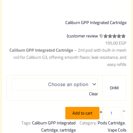
Caliburn GPP Integrated Cartridge
(1 customer review)
195,00
EGP
Rated
1
5.00
Caliburn GPP Integrated Cartridge
– 2ml pod with built-in mesh
out of 5
coil for Caliburn G3, offering smooth flavor, leak resistance, and
based on
easy refills.
customer
rating
OHM
Clear
+
–
Add to cart
Tags:
Caliburn GPP Integrated
Category:
Pods Cartridge
, 
Cartridge
, 
cartridge
Vape Coils