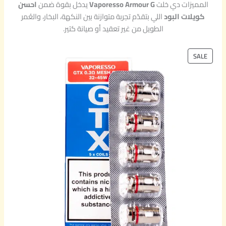
المميزات دي خلت
Vaporesso Armour G
يدخل بقوة ضمن
احسن
كويلات البود
اللي بتقدّم تجربة متوازنة بين النكهة، البخار، والعُمر
الطويل من غير تعقيد أو صيانة كتير.
P
SALE
R
O
D
U
C
T
O
N
S
A
L
E