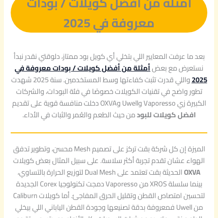
أمثلة من أفضل كويلات / بودات
معروفة في 2025
بعد ما عرفت المعايير اللي بتخلي أي كويل بود ممتاز، دلوقتي نقدر نبدأ
نستعرض مع بعض
أمثلة من أفضل كويلات / بودات معروفة في
2025
واللي قدرت تثبت كفاءتها وسط المستخدمين. سنة 2025 شهدت
تطور واضح في تقنيات الكويلات خصوصًا في فئة البودات، والشركات
الكبيرة زي Vaporesso وUwell وOXVA دخلت منافسة قوية على تقديم
افضل كويلات للبود
من حيث الطعم والعُمر والثبات في الأداء.
الميزة إن كل شركة بقت تركز على تصميم Mesh محسن، وتطوير تدفق
الهواء عشان تقدم تجربة أكثر سلاسة. على سبيل المثال بعض كويلات
OXVA
الحديثة بقت تعتمد على Dual Mesh لتوزيع الحرارة بالتساوي،
بينما سلسلة XROS من Vaporesso دمجت تكنولوجيا Corex الجديدة
لتحسين امتصاص القطن وتقليل الحرق المفاجئ. أما كويلات Caliburn
من Uwell فمعروفة بدقة تصنيعها وجودة القطن الياباني اللي بيخلي