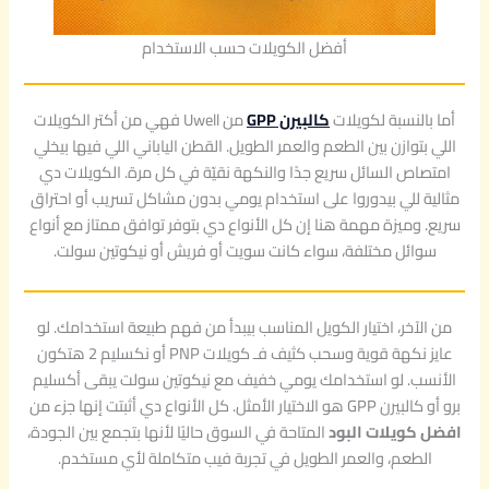
أفضل الكويلات حسب الاستخدام
أما بالنسبة لكويلات
كالبيرن GPP
من Uwell فهي من أكتر الكويلات
اللي بتوازن بين الطعم والعمر الطويل. القطن الياباني اللي فيها بيخلي
امتصاص السائل سريع جدًا والنكهة نقيّة في كل مرة. الكويلات دي
مثالية للي بيدوروا على استخدام يومي بدون مشاكل تسريب أو احتراق
سريع. وميزة مهمة هنا إن كل الأنواع دي بتوفر توافق ممتاز مع أنواع
سوائل مختلفة، سواء كانت سويت أو فريش أو نيكوتين سولت.
من الآخر، اختيار الكويل المناسب بيبدأ من فهم طبيعة استخدامك. لو
عايز نكهة قوية وسحب كثيف فـ كويلات PNP أو نكسليم 2 هتكون
الأنسب. لو استخدامك يومي خفيف مع نيكوتين سولت يبقى أكسليم
برو أو كالبيرن GPP هو الاختيار الأمثل. كل الأنواع دي أثبتت إنها جزء من
افضل كويلات البود
المتاحة في السوق حاليًا لأنها بتجمع بين الجودة،
الطعم، والعمر الطويل في تجربة فيب متكاملة لأي مستخدم.