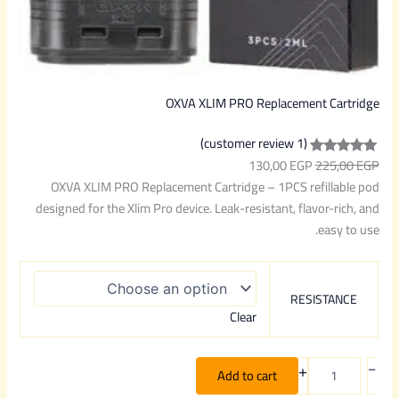
OXVA XLIM PRO Replacement Cartridge
(1 customer review)
130,00
EGP
225,00
EGP
Rated
1
5.00
OXVA XLIM PRO Replacement Cartridge – 1PCS refillable pod
out of 5
designed for the Xlim Pro device. Leak-resistant, flavor-rich, and
based on
easy to use.
customer
rating
RESISTANCE
Clear
+
–
Add to cart