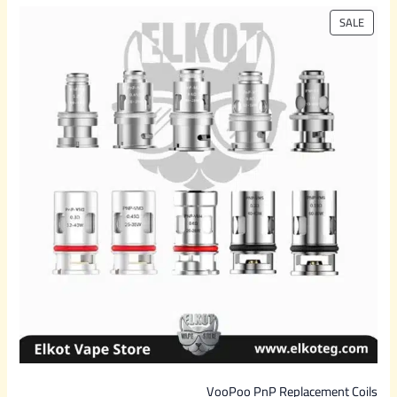
P
SALE
R
O
D
U
C
T
O
N
S
A
L
E
VooPoo PnP Replacement Coils