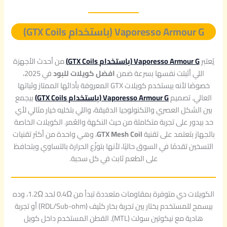
Vaporesso Armour G (باستخدام GTX Coils)
يُعتبر
Vaporesso Armour G (باستخدام GTX Coils)
من أحدث الأجهزة
اللي أثبتت نفسها بسرعة ضمن
افضل كويلات للبود
في 2025،
خصوصًا لأنه بيستخدم كويلات GTX المعروفة بأدائها الممتاز وثباتها
العالي. تصميم
Vaporesso Armour G (باستخدام GTX Coils)
بيجمع
بين الشكل العصري والتكنولوجيا الدقيقة، واللي بتخليه خيار مثالي لأي
حد بيدور على تجربة متكاملة من حيث النكهة والعُمر. الكويلات الخاصة
بالجهاز بتعتمد على تقنية
GTX Mesh Coil
، وهي واحدة من أكثر تقنيات
التسخين تقدمًا في السوق حاليًا، لأنها بتوزّع الحرارة بالتساوي وبتحافظ
على الطعم ثابت في كل سحبة.
الكويلات دي متوفرة بمقاومات متعددة تبدأ من 0.4Ω لحد 1.2Ω، وده
بيسمح للمستخدم يختار بين تجربة بخار كثيف (RDL/Sub-ohm) أو تجربة
هادية مع نيكوتين سولت (MTL). القطن المستخدم داخل كويل