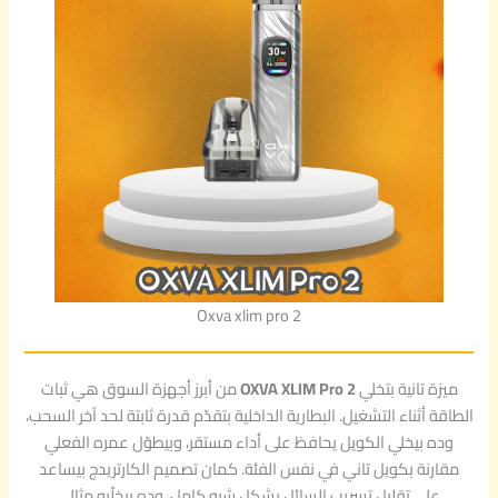
Oxva xlim pro 2
ميزة تانية بتخلي
OXVA XLIM Pro 2
من أبرز أجهزة السوق هي ثبات
الطاقة أثناء التشغيل. البطارية الداخلية بتقدّم قدرة ثابتة لحد آخر السحب،
وده بيخلي الكويل يحافظ على أداء مستقر، وبيطوّل عمره الفعلي
مقارنة بكويل تاني في نفس الفئة. كمان تصميم الكارتريدج بيساعد
على تقليل تسريب السائل بشكل شبه كامل، وده بيخلّيه مثالي