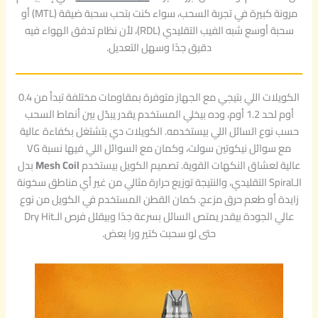
مرونة كبيرة في تجربة السحب، سواء كنت بتحب سحبة ضيقة (MTL) أو
سحبة أوسع شبه الفيب التقليدي (RDL)، لأن نظام تدفق الهواء فيه
دقيق جدًا وسهل التعديل.
الكويلات اللي بتيجي مع الجهاز متوفرة بمقاومات مختلفة تبدأ من 0.4
أوم لحد 1.2 أوم، وده بيخلي المستخدم يقدر يبدّل بين أنماط السحب
حسب نوع السائل اللي بيستخدمه. الكويلات دي بتشتغل بكفاءة عالية
مع سوائل نيكوتين سولت، وكمان مع السوائل اللي فيها نسبة VG
عالية لعشاق النكهات القوية. تصميم الكويل بيستخدم
Mesh Coil
بدل
الـSpiral التقليدي، والنتيجة توزيع حرارة مثالي من غير أي مناطق سخونة
زايدة أو طعم حرق مزعج. كمان القطن المستخدم في الكويل من نوع
عالي الجودة بيقدر يمتص السائل بسرعة جدًا وبيقلل فرص الـDry Hit
حتى لو سحبت كتير ورا بعض.