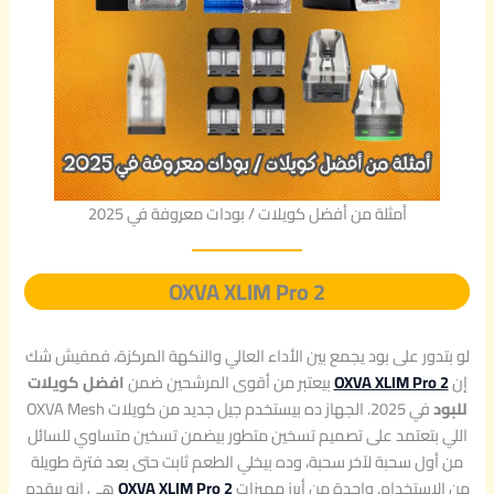
أمثلة من أفضل كويلات / بودات معروفة في 2025
OXVA XLIM Pro 2
لو بتدور على بود يجمع بين الأداء العالي والنكهة المركزة، فمفيش شك
إن
OXVA XLIM Pro 2
بيعتبر من أقوى المرشحين ضمن
افضل كويلات
للبود
في 2025. الجهاز ده بيستخدم جيل جديد من كويلات OXVA Mesh
اللي بتعتمد على تصميم تسخين متطور بيضمن تسخين متساوي للسائل
من أول سحبة لآخر سحبة، وده بيخلي الطعم ثابت حتى بعد فترة طويلة
من الاستخدام. واحدة من أبرز مميزات
OXVA XLIM Pro 2
هي إنه بيقدم