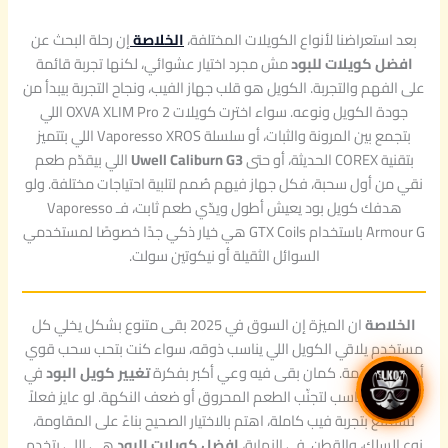
بعد استعراضنا لأنواع الكويلات المختلفة،
الخلاصة
إن رحلة البحث عن
افضل كويلات للبود
مش مجرد اختيار عشوائي، لكنها تجربة قائمة
على الفهم والتجربة. الكويل هو قلب جهاز الفيب، ونجاح التجربة بيبدأ من
جودة الكويل ونوعه. سواء اخترت كويلات OXVA XLIM Pro 2 اللي
بتجمع بين المرونة والثبات، أو سلسلة Vaporesso XROS اللي بتتميز
بتقنية COREX الحديثة، أو حتى
Uwell Caliburn G3
اللي بيقدّم طعم
نقي من أول سحبة، فكل جهاز فيهم صُمم لتلبية احتياجات مختلفة. ولو
هدفك كويل بود يعيش أطول ويدّي طعم ثابت، فـ Vaporesso
Armour G باستخدام GTX Coils هي خيار ذكي جدًا خصوصًا لمستخدمي
السوائل الثقيلة أو نيكوتين سولت.
الخلاصة
ان الميزة إن السوق في 2025 بقى متنوع بشكل يخلي كل
مستخدم يلاقي الكويل اللي يناسب ذوقه، سواء كنت بتحب سحب قوي
أو تجربة ناعمة. كمان بقى فيه وعي أكبر بفكرة
تغيير كويل البود
في
الوقت المناسب لتجنّب الطعم المحروق أو ضعف النكهة. لو عايز فعلاً
تستمتع بتجربة فيب كاملة، اهتم بالاختيار الصحيح بناءً على المقاومة،
نوع السلك، والقطن. في النهاية،
افضل كويلات البود
هي اللي بتخدم