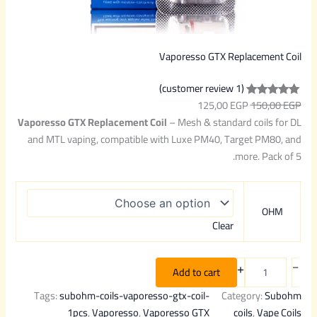
Vaporesso GTX Replacement Coil
(1 customer review)
125,00
EGP
150,00
EGP
Rated
1
5.00
Vaporesso GTX Replacement Coil
– Mesh & standard coils for DL
out of 5
and MTL vaping, compatible with Luxe PM40, Target PM80, and
based on
more. Pack of 5.
customer
rating
OHM
Clear
+
–
Add to cart
Tags:
subohm-coils-vaporesso-gtx-coil-
Category:
Subohm
1pcs
, 
Vaporesso
, 
Vaporesso GTX
coils
, 
Vape Coils