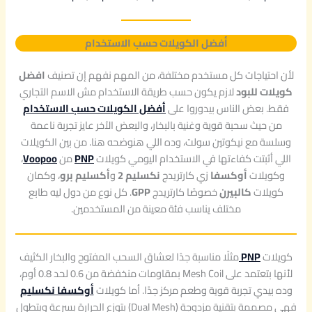
أفضل الكويلات حسب الاستخدام
لأن احتياجات كل مستخدم مختلفة، من المهم نفهم إن تصنيف
افضل
كويلات للبود
لازم يكون حسب طريقة الاستخدام مش الاسم التجاري
فقط. بعض الناس بيدوروا على
أفضل الكويلات حسب الاستخدام
من حيث سحبة قوية وغنية بالبخار، والبعض الآخر عايز تجربة ناعمة
وسلسة مع نيكوتين سولت، وده اللي هنوضحه هنا. من بين الكويلات
اللي أثبتت كفاءتها في الاستخدام اليومي كويلات
PNP
من
Voopoo
،
وكويلات
أوكسفا
زي كارتريدج
نكسليم 2
و
أكسليم برو
، وكمان
كويلات
كالبيرن
خصوصًا كارتريدج
GPP
. كل نوع من دول ليه طابع
مختلف يناسب فئة معينة من المستخدمين.
كويلات
PNP
مثلًا مناسبة جدًا لعشاق السحب المفتوح والبخار الكثيف
لأنها بتعتمد على Mesh Coil بمقاومات منخفضة من 0.6 لحد 0.8 أوم،
وده بيدي تجربة قوية وطعم مركز جدًا. أما كويلات
أوكسفا نكسليم
فهي مصممة بتقنية مزدوجة (Dual Mesh) بتوزع الحرارة بسرعة وبتطول