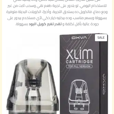
للاستخدام اليومي. لو بتدور على تجربة طعم نقي وسحب ثابت من غير
وجع دماغ، فالكويل ده يستحق التجربة. وأخيرًا، الكويلات البديلة متوفرة
بسهولة وبسعر مناسب، وده بيخليه خيار ذكي لأي مستخدم بيدور على
جودة عالية بأقل تكلفة و
تقدر تغير كويل البود
بسهولة.
P
SALE
R
O
D
U
C
T
O
N
S
A
L
E