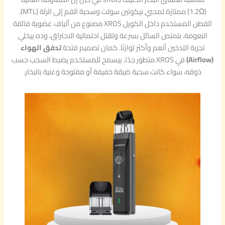
(1.2Ω) ممتازة لمحبي نيكوتين سولت وسحبة الفم إلى الرئة (MTL).
القطن المستخدم داخل الكويل XROS مصنوع من ألياف عضوية فائقة
النعومة، بتمتص السائل بسرعة وتقلل احتمالية الاحتراق، وده بيخلي
تجربة التدخين أنعم وأكثر توازنًا. كمان تصميم فتحة
تدفق الهواء
(Airflow)
في XROS متطور جدًا، بيسمح للمستخدم يضبط السحب حسب
ذوقه، سواء كانت سحبة ضيقة خفيفة أو مفتوحة وغنية بالبخار.