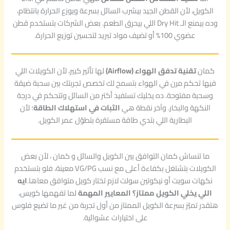
الكويل، لأن القطن الجيد بيشرب السائل بسرعة ويوزع الحرارة بانتظام،
وده بيمنع الـ Dry Hit اللي بيحرق الطعم. بعض الشركات بتستخدم قطن
عضوي 100% أو تضيف مواد تبريد لتحسين توزيع الحرارة.
كمان
تقنية تدفق الهواء (Airflow)
لها تأثير كبير، لأن الكويلات اللي
فيها تحكم مرن في الهواء بتسمح لك تخصص تجربتك بين سحبة ضيقة
وسحبة مفتوحة. ده يخليك تستفيد أكتر من السائل وتتحكم في درجة
النكهة والبخار. وآخر نقطة هي
الثبات في استهلاك الطاقة
؛ لأن
البطارية اللي بتدي طاقة مستقرة بتطوّل عمر الكويل.
ما تنساش كمان التوافق بين الكويل والسائل و كمان ، لأن بعض
الكويلات بتشتغل بكفاءة أعلى مع نسب VG/PG معينة، فلو بتستخدم
نكهات سويت أو نيكوتين سولت لازم تختار كويل متوافق معاها.
ايه
اللي يخلي الكويل ممتاز؟ المعايير المهمة
لما تفهمها كويس،
هتقدر تميّز بسرعة الكويل الممتاز من أول تجربة من غير ما تضيع فلوس
على اختيارات عشوائية.