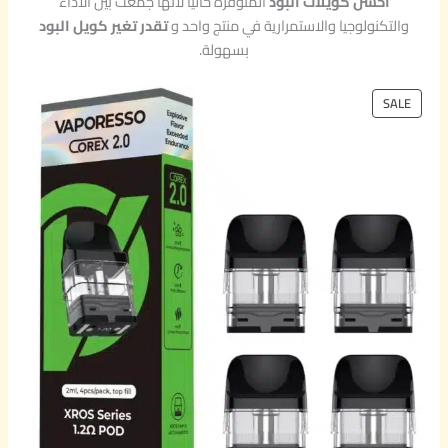
احسن كويلات البود
المتوفرة حاليًا لأنها جمعت بين الأداء
والتكنولوجيا والاستمرارية في منتج واحد و
تقدر تغير كويل البود
بسهولة.
P
SALE
R
O
D
U
C
T
O
N
S
A
L
E