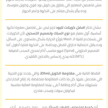
C
P
a
t
i
0
0
0
0
5
0
0
0
مش فاهمين المعايير اللي بتفرّق بين كويل بود قوي وكويل متوسط،
C
a
o
r
l
d
o
s
r
t
0
0
0
0
,
,
,
,
وده بيأثر بشكل مباشر على النكهة وعُمر الجهاز.
q
q
t
r
i
0
0
0
0
u
u
r
i
l
E
E
E
E
0
0
0
0
a
d
q
a
i
عشان تختار
افضل كويلات للبود
لازم تبص على تفاصيل صغيرة لكنها
G
G
G
G
n
n
d
g
u
أساسية. أول معيار هو
نوع السلك وتصميم التسخين
، لأن الكويلات
P
P
P
P
E
E
E
E
g
e
a
t
t
n
e
q
i
i
اللي بتستخدم تقنية الـ Mesh بتوزّع الحرارة بشكل متساوي على السائل،
.
.
.
.
G
G
G
G
q
u
t
t
t
وده يقلل احتمالية احتراق القطن ويحافظ على النكهة لفترة أطول. أما
P
P
P
P
u
y
a
y
i
التصميم الحلزوني (Spiral) فهو مناسب أكتر لمحبي السحب الضيقة
.
.
.
.
n
a
t
(MTL) لأنه بيدي إحساس بالتدخين التقليدي.
n
y
t
t
i
t
i
y
t
النقطة التانية هي
مقاومة الكويل (Ohm)
، واللي بتحدد نوع التجربة
y
اللي هتحصل عليها. كل ما كانت المقاومة منخفضة، زاد إنتاج البخار لكن
بتستهلك سائل أكتر وطاقة أعلى، بينما المقاومة العالية مناسبة
لنيكوتين سولت وسحب هادئ.
أما
كمية امتصاص القطن للسائل
فهي عامل حاسم في أداء