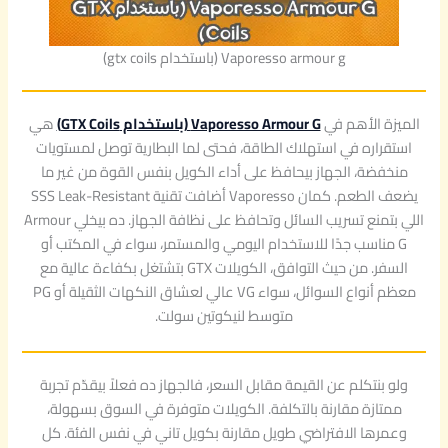
Vaporesso armour g (باستخدام gtx coils)
الميزة الأهم في
Vaporesso Armour G (باستخدام GTX Coils)
هي
استقراره في استهلاك الطاقة، فحتى لما البطارية توصل لمستويات
منخفضة، الجهاز بيحافظ على أداء الكويل بنفس القوة من غير ما
يضعف الطعم. كمان Vaporesso أضافت تقنية SSS Leak-Resistant
اللي بتمنع تسريب السائل وتحافظ على نظافة الجهاز. ده بيخلي Armour
G مناسب جدًا للاستخدام اليومي والمستمر، سواء في المكتب أو
السفر. من حيث التوافق، الكويلات GTX بتشتغل بكفاءة عالية مع
معظم أنواع السوائل، سواء VG عالي لعشاق النكهات الثقيلة أو PG
متوسط لنيكوتين سولت.
ولو بنتكلم عن القيمة مقابل السعر، فالجهاز ده فعلاً بيقدّم تجربة
ممتازة مقارنة بالتكلفة. الكويلات متوفرة في السوق بسهولة،
وعمرها الافتراضي طويل مقارنة بكويل تاني في نفس الفئة. كل