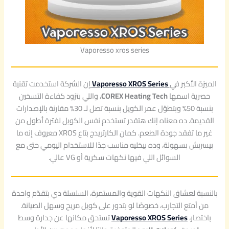
Vaporesso xros series
الميزة الأكبر في
Vaporesso XROS Series
إن الشركة استخدمت تقنية
حصرية اسمها
COREX Heating Tech
، واللي بتزود كفاءة التسخين
بنسبة 50% وبتطوّل عمر الكويل بنسبة تصل لـ 30% مقارنة بالإصدارات
القديمة. ده معناه إنك هتقدر تستخدم نفس الكويل لفترة أطول من
غير ما تفقد جودة الطعم. كمان الكارتريدج بتاع XROS معروف إنه ما
بيسربش بسهولة، وده بيخليه مناسب جدًا للاستخدام اليومي حتى مع
السوائل اللي فيها نكهات سكرية أو VG عالي.
بالنسبة لعشاق النكهات القوية والمستمرة، السلسلة دي بتقدّم واحدة
من أمتع التجارب، خصوصًا لو بتدور على كويل مريح وسهل الصيانة.
باختصار،
Vaporesso XROS Series
تستحق مكانها عن جدارة وسط