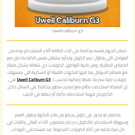
Uwell caliburn g3
كمان الجهاز نفسه بيحافظ على ثبات الطاقة أثناء الاستخدام، وده من
العوامل اللي بتطوّل عمر الكويل وتخلّيه يشتغل بنفس الكفاءة حتى مع
انخفاض البطارية. ومن ناحية التوافق، الكويلات دي شغالة بشكل ممتاز
مع معظم السوائل بما فيها النكهات الثقيلة أو السكرية اللي بتستهلك
كويلات تانية بسرعة. نقطة إضافية بتحسب لـ
Uwell Caliburn G3
هي
إن الشركة استخدمت نظام منع تسريب مطور بيحافظ على السائل داخل
الكارتريدج مهما استخدمته بكثرة أو حملته في الجيب.
باختصار، لو بتدور على كويل يجمع بين نقاء النكهة وطول العمر
وسهولة الاستخدام، فالكويل ده خيار مضمون. الأداء العالي والثبات في
كل مرة بتخليه من أكثر الكويلات المحبوبة عند مستخدمي البودات.