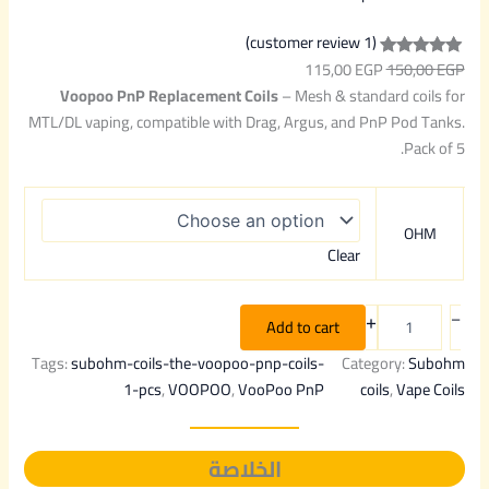
(1 customer review)
115,00
EGP
150,00
EGP
Rated
1
5.00
Voopoo PnP Replacement Coils
– Mesh & standard coils for
out of 5
MTL/DL vaping, compatible with Drag, Argus, and PnP Pod Tanks.
based on
Pack of 5.
customer
rating
OHM
Clear
+
–
Add to cart
Tags:
subohm-coils-the-voopoo-pnp-coils-
Category:
Subohm
1-pcs
, 
VOOPOO
, 
VooPoo PnP
coils
, 
Vape Coils
الخلاصة