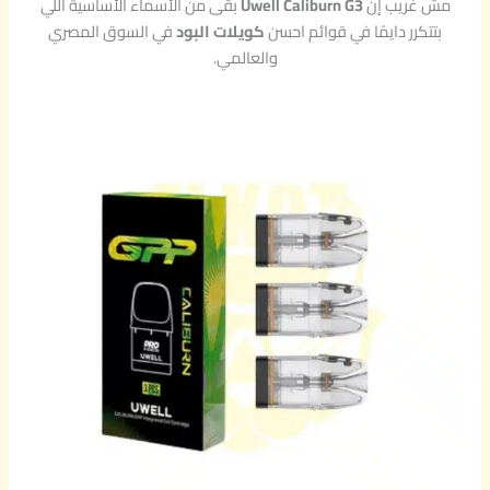
مش غريب إن
Uwell Caliburn G3
بقى من الأسماء الأساسية اللي
بتتكرر دايمًا في قوائم احسن
كويلات البود
في السوق المصري
والعالمي.