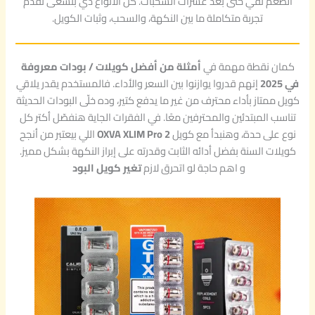
الطعم نقي حتى بعد عشرات السحبات. كل الأنواع دي بتسعى تقدم
تجربة متكاملة ما بين النكهة، والسحب، وثبات الكويل.
كمان نقطة مهمة في
أمثلة من أفضل كويلات / بودات معروفة
في 2025
إنهم قدروا يوازنوا بين السعر والأداء. فالمستخدم يقدر يلاقي
كويل ممتاز بأداء محترف من غير ما يدفع كتير، وده خلّى البودات الحديثة
تناسب المبتدئين والمحترفين معًا. في الفقرات الجاية هنفصّل أكتر كل
نوع على حدة، وهنبدأ مع كويل
OXVA XLIM Pro 2
اللي بيعتبر من أنجح
كويلات السنة بفضل أدائه الثابت وقدرته على إبراز النكهة بشكل مميز.
و اهم حاجة لو اتحرق لازم
تغير كويل البود