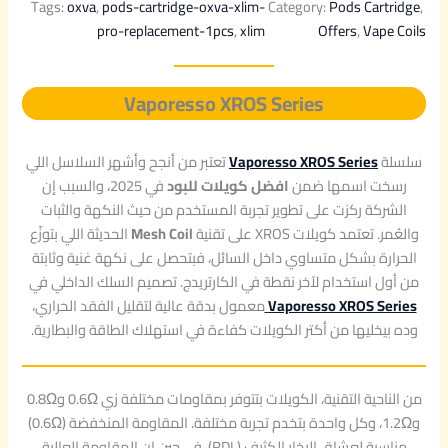
Tags:
oxva
, 
pods-cartridge-oxva-xlim-
Category:
Pods Cartridge
, 
pro-replacement-1pcs
, 
xlim
Offers
, 
Vape Coils
Vaporesso XROS Series
سلسلة
Vaporesso XROS Series
تعتبر من أنجح وأشهر السلاسل اللي
رسخت اسمها ضمن
افضل كويلات للبود
في 2025، والسبب إن
الشركة ركزت على تطوير تجربة المستخدم من حيث النكهة والثبات
والعُمر. تعتمد كويلات XROS على تقنية
Mesh Coil
الحديثة اللي بتوزّع
الحرارة بشكل متساوي داخل السائل، فبتحصل على نكهة غنية وثابتة
من أول استخدام لآخر نقطة في الكارتريدج. تصميم السلك الداخلي في
Vaporesso XROS Series
معمول بدقة عالية لتقليل الفقد الحراري،
وده بيخليها من أكتر الكويلات كفاءة في استهلاك الطاقة والبطارية.
من الناحية التقنية، الكويلات بتتوفر بمقاومات مختلفة زي 0.6Ω و0.8Ω
و1.2Ω، وكل واحدة بتخدم تجربة مختلفة. المقاومة المنخفضة (0.6Ω)
مناسبة لعشاق البخار الكثيف (RDL)، في حين إن المقاومة العالية