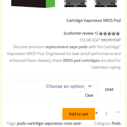
Cartridge Vaporesso XROS Pod
(1 customer review)
155,00
EGP
180,00
EGP
Rated
1
5.00
replacement vape pods
with the Cartridge
“Discover premium
out of 5
Vaporesso XROS Pod. Engineered for leak-proof performance and
based on
enhanced flavor delivery, these
XROS pod cartridges
are ideal for
customer
seamless vaping.”
rating
OHM
Clear
+
–
Add to cart
Tags:
pods-cartridge-vaporesso-xros-pod-
Category:
Pods