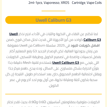
2ml-1pcs
, 
Vaporesso
, 
XROS
Cartridge
, 
Vape Coils
Uwell Caliburn G3
لما نتكلم عن النقاء في النكهة والثبات في الأداء، لازم نذكر
Uwell
Caliburn G3
كواحد من أبرز الأجهزة اللي قدرت تحتل مكان قوي ضمن
افضل كويلات للبود
في 2025. سلسلة Caliburn من Uwell معروفة
من زمان بجودتها العالية، لكن الإصدار الجديد G3 رفع المعايير أكتر
بفضل تحسينات واضحة في تصميم الكويل وطريقة التسخين. الكويلات
اللي بتيجي مع
Uwell Caliburn G3
بتستخدم تقنية Mesh دقيقة جدًا
بتوزّع الحرارة بشكل متساوي على السائل، وده بيدي طعم مركز جدًا
ويقلل احتمالية الطعم المحروق حتى بعد استخدام طويل. النتيجة إن كل
سحبة بتكون ثابتة ومليانة نكهة، من أول يوم لحد آخر يوم في عمر
الكويل.
الكويلات متوفرة بمقاومتين أساسيتين: 0.6Ω و0.9Ω، بحيث تقدر تختار