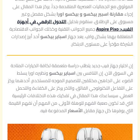
ك
0
0
الموثوق مع الجماليات العصرية المتقدمة جداً. يركز هذا المقال على
س
و
0
,
إجراء
مقارنة اسبير بيكسو و بيكسو اورا
بشكل مفصل وغير
ا
0
مسبوق على الإطلاق. سنقوم بتحليل
التحول الرقمي في أجهزة
و
E
0
الفيب: Aspire Pixo
جميع الجوانب التقنية وكذلك الجوانب الاقتصادية
ر
G
المتعلقة بهما بشكل وافٍ. يعد جهاز
اسباير بيكسو
أحد أبرز إصدارات
ا
P
E
الشركة مؤخراً على مستوى الابتكار.
q
u
.
G
a
P
n
إن اختيار جهاز فيب جديد يتطلب دراسة متعمقة لكافة الخيارات المتاحة
.
t
في السوق الآن. إن التنافس بين
اسباير بيكسو
ونظيره اورا يسلط
i
الضوء على اتجاهين مختلفين للتصميم الموجه للمستخدم. أحدهما يركز
t
y
على التفاعل التكنولوجي الفائق، والآخر يركز على الكفاءة والتحمل
العملي. سيساعدك هذا المقال في تفكيك هذه الاختلافات الرئيسية
التي قد تكون صعبة الفهم للوهلة الأولى. من المهم أن نفهم القيمة
التي يوفرها كل جهاز مقابل
الأسعار
المدفوعة فيه.