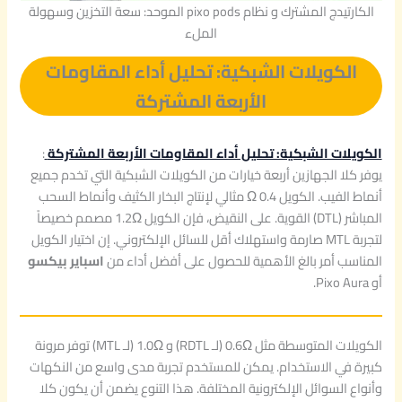
الكارتيدج المشترك و نظام pixo pods الموحد: سعة التخزين وسهولة
الملء
الكويلات الشبكية: تحليل أداء المقاومات
الأربعة المشتركة
الكويلات الشبكية: تحليل أداء المقاومات الأربعة المشتركة
:
يوفر كلا الجهازين أربعة خيارات من الكويلات الشبكية التي تخدم جميع
أنماط الفيب. الكويل 0.4 Ω مثالي لإنتاج البخار الكثيف وأنماط السحب
المباشر (DTL) القوية. على النقيض، فإن الكويل 1.2Ω مصمم خصيصاً
لتجربة MTL صارمة واستهلاك أقل للسائل الإلكتروني. إن اختيار الكويل
المناسب أمر بالغ الأهمية للحصول على أفضل أداء من
اسباير بيكسو
أو Pixo Aura.
الكويلات المتوسطة مثل 0.6Ω (لـ RDTL) و 1.0Ω (لـ MTL) توفر مرونة
كبيرة في الاستخدام. يمكن للمستخدم تجربة مدى واسع من النكهات
وأنواع السوائل الإلكترونية المختلفة. هذا التنوع يضمن أن يكون كلا