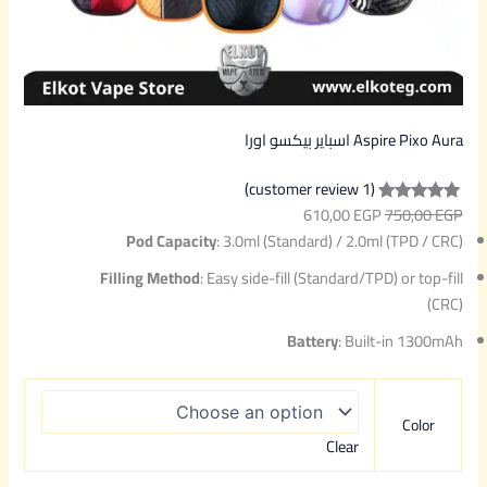
Aspire Pixo Aura اسباير بيكسو اورا
(1 customer review)
610,00
EGP
750,00
EGP
Rated
1
5.00
Pod Capacity
: 3.0ml (Standard) / 2.0ml (TPD / CRC)
out of 5
based on
Filling Method
: Easy side-fill (Standard/TPD) or top-fill
customer
(CRC)
rating
Battery
: Built-in 1300mAh
Color
Clear