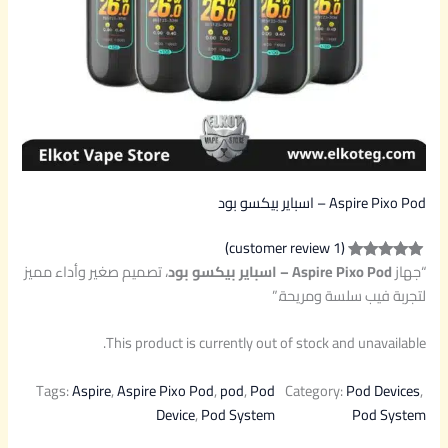
Aspire Pixo Pod – اسباير بيكسو بود
(1 customer review)
“جهاز
Aspire Pixo Pod – اسباير بيكسو بود
، تصميم صغير وأداء مميز
Rated
1
5.00
لتجربة فيب سلسة ومريحة.”
out of 5
based on
This product is currently out of stock and unavailable.
customer
rating
Tags:
Aspire
, 
Aspire Pixo Pod
, 
pod
, 
Pod
Category:
Pod Devices
, 
Device
, 
Pod System
Pod System