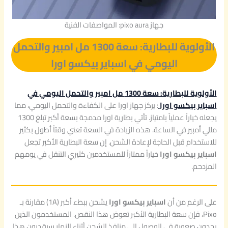
جهاز pixo aura: المواصفات الفنية
الأولوية للبطارية: سعة 1300 مل امبير والتحمل
اليومي في اسباير بيكسو اورا
الأولوية للبطارية: سعة 1300 مل امبير والتحمل اليومي في
اسباير بيكسو اورا
: يركز جهاز اورا على الكفاءة والتحمل اليومي، مما
يجعله خياراً عملياً بامتياز. تأتي بطارية اورا مدمجة بسعة أكبر تبلغ 1300
مللي أمبير في الساعة. هذه الزيادة في السعة تعني وقتاً أطول بكثير
للاستخدام قبل الحاجة لإعادة الشحن. إن سعة البطارية الأكبر تجعل
اسباير بيكسو اورا
خياراً ممتازاً للمستخدمين كثيري التنقل في يومهم
المزدحم.
على الرغم من أن
اسباير بيكسو اورا
يشحن ببطء أكبر (1A) مقارنة بـ
Pixo، فإن سعة البطارية الأكبر تعوض هذا النقص. المستخدمون الذين
يجدون صعوبة في الوصول إلى منافذ الشحن أثناء النهار سيقدرون هذا