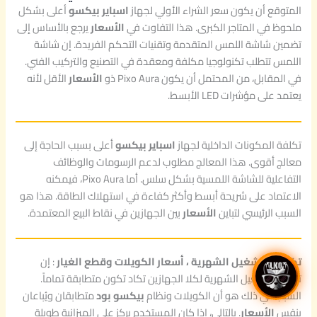
المتوقع أن يكون سعر الشراء الأولي لجهاز
اسباير بيكسو
أعلى بشكل
ملحوظ في المتاجر الكبرى. هذا التفاوت في
الأسعار
يرجع بالأساس إلى
تضمين شاشة اللمس المتقدمة وتقنيات التحكم الفريدة. إن شاشة
اللمس تتطلب تكنولوجيا مكلفة ومعقدة في التصنيع والتركيب الفني.
في المقابل، من المحتمل أن يكون Pixo Aura ذو
الأسعار
الأقل لأنه
يعتمد على مؤشرات LED الأبسط.
تكلفة المكونات الداخلية لجهاز
اسباير بيكسو
أعلى بسبب الحاجة إلى
معالج أقوى. هذا المعالج مطلوب لدعم الرسومات والوظائف
التفاعلية للشاشة اللمسية بشكل سلس. أما Pixo Aura، فيمكنه
الاعتماد على شريحة أبسط وأكثر كفاءة في استهلاك الطاقة. هذا هو
السبب الرئيسي لتباين
الأسعار
بين الجهازين في نقاط البيع المعتمدة.
تكلفة التشغيل الشهرية ، أسعار الكويلات وقطع الغيار
: إن
تكلفة التشغيل الشهرية لكلا الجهازين تكاد تكون متطابقة تماماً.
السبب في ذلك هو أن الكويلات ونظام
بيكسو بود
متطابقان ويُباعان
بنفس
الأسعار
. بالتالي، إذا كان المستخدم يركز على الميزانية طويلة