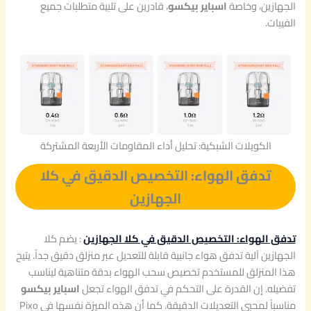
الجهازين، وخاصة
اسباير بيكسو
، قادرين على تلبية متطلبات جميع
الفيبات.
الكويلات الشبكية: تحليل أداء المقاومات الأربعة المشتركة
تدفق الهواء: التخصيص الدقيق في كلا
الجهازين
تدفق الهواء: التخصيص الدقيق في كلا الجهازين
: يضم كلا
الجهازين آلية تدفق هواء جانبية قابلة للتعديل عبر منزلق دقيق جداً. يتيح
هذا المنزلق للمستخدم تخصيص سحب الهواء بدقة متناهية ليناسب
تفضيله. إن القدرة على التحكم في تدفق الهواء تجعل
اسباير بيكسو
مناسباً لمحبي التعديلات الدقيقة. كما أن هذه الميزة نفسها في Pixo