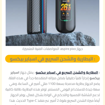
جهاز aspire pixo: المواصفات الفنية المتميزة
: البطارية والشحن السريع في اسباير بيكسو
:
البطارية والشحن السريع في اسباير بيكسو
: يمثل جهاز
اسباير
بيكسو
إنجازاً تقنياً حقيقياً بفضل ميزاته المتقدمة جداً في هذه الفئة.
يضم الجهاز بطارية مدمجة بسعة 1100 مللي أمبير في الساعة، وهي
سعة جيدة للاستخدام اليومي المستمر. توفر هذه البطارية طاقة كافية
لدعم الشاشة اللمسية والتحكم في الواط بشكل فعال. يوفر الجهاز
أيضاً ميزة الشحن السريع بقوة 2 أمبير عبر منفذ Type-C الحديث. هذا