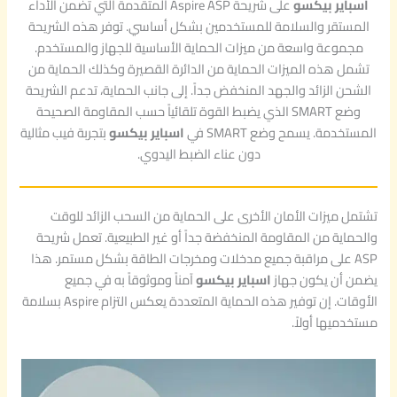
اسباير بيكسو
على شريحة Aspire ASP المتقدمة التي تضمن الأداء
المستقر والسلامة للمستخدمين بشكل أساسي. توفر هذه الشريحة
مجموعة واسعة من ميزات الحماية الأساسية للجهاز والمستخدم.
تشمل هذه الميزات الحماية من الدائرة القصيرة وكذلك الحماية من
الشحن الزائد والجهد المنخفض جداً. إلى جانب الحماية، تدعم الشريحة
وضع SMART الذي يضبط القوة تلقائياً حسب المقاومة الصحيحة
المستخدمة. يسمح وضع SMART في
اسباير بيكسو
بتجربة فيب مثالية
دون عناء الضبط اليدوي.
تشتمل ميزات الأمان الأخرى على الحماية من السحب الزائد للوقت
والحماية من المقاومة المنخفضة جداً أو غير الطبيعية. تعمل شريحة
ASP على مراقبة جميع مدخلات ومخرجات الطاقة بشكل مستمر. هذا
يضمن أن يكون جهاز
اسباير بيكسو
آمناً وموثوقاً به في جميع
الأوقات. إن توفير هذه الحماية المتعددة يعكس التزام Aspire بسلامة
مستخدميها أولاً.