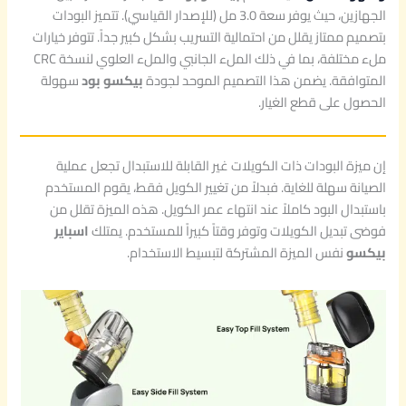
الجهازين، حيث يوفر سعة 3.0 مل (للإصدار القياسي). تتميز البودات
بتصميم ممتاز يقلل من احتمالية التسريب بشكل كبير جداً. تتوفر خيارات
ملء مختلفة، بما في ذلك الملء الجانبي والملء العلوي لنسخة CRC
المتوافقة. يضمن هذا التصميم الموحد لجودة
بيكسو بود
سهولة
الحصول على قطع الغيار.
إن ميزة البودات ذات الكويلات غير القابلة للاستبدال تجعل عملية
الصيانة سهلة للغاية. فبدلاً من تغيير الكويل فقط، يقوم المستخدم
باستبدال البود كاملاً عند انتهاء عمر الكويل. هذه الميزة تقلل من
فوضى تبديل الكويلات وتوفر وقتاً كبيراً للمستخدم. يمتلك
اسباير
بيكسو
نفس الميزة المشتركة لتبسيط الاستخدام.