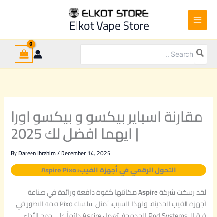
A
C
O
Ski
s
u
r
t
Elkot Vape Store
p
r
i
conten
i
r
g
r
Search
e
i
e
for:
P
n
n
i
t
a
x
p
l
o
r
p
A
مقارنة اسباير بيكسو و بيكسو اورا
i
r
u
r
c
i
| ايهما افضل لك 2025
a
e
c
ا
i
e
س
By
Dareen Ibrahim
/
December 14, 2025
s
w
ب
:
a
ا
التحول الرقمي في أجهزة الفيب: Aspire Pixo
ي
6
s
ر
1
:
لقد رسخت شركة
Aspire
مكانتها كقوة دافعة ورائدة في صناعة
ب
0
7
أجهزة الفيب الحديثة. ولهذا السبب، تُمثل سلسلة Pixo قمة التطور في
ي
,
5
فئة الـ Pod Systems المدمجة. تعمل Aspire دائماً على دمج الأداء