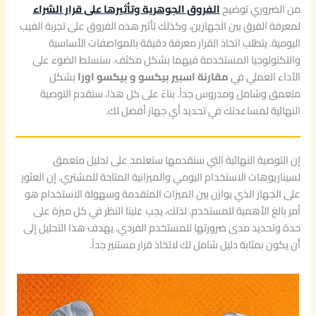
من الضروري توضيح
الفروق الجوهرية وتأثيرها على قرار الشراء
لمعرفة الفرق بين الجهازين، وكذلك تأثير هذه الفروق على تجربة الفيب
اليومية. يتطلب اتخاذ القرار معرفة دقيقة بالمواصفات الأساسية
والتكنولوجيا المستخدمة فيهما بشكل مكثف. سنسلط الضوء على
الأداء العملي في
مقارنة اسبير بيكسو و بيكسو اورا
بشكل
متعمق وشامل ومدروس جداً. بناءً على كل هذا، سنقدم التوصية
النهائية لمساعدتك في تحديد أي جهاز أفضل لك.
إن التوصية النهائية التي سنقدمها ستعتمد على تحليل متعمق
لسيناريوهات الاستخدام اليومي والميزانية المتاحة للمشتري. إن العثور
على الجهاز الذي يوازن بين الميزات المتقدمة وسهولة الاستخدام هو
أمر بالغ الأهمية للمستخدم. لذلك، يجب علينا النظر في كل ميزة على
حدة وتحديد مدى ضرورتها للمستخدم الفردي. يهدف هذا التحليل إلى
أن يكون بمثابة دليل شامل لك لاتخاذ قرار مستنير جداً.