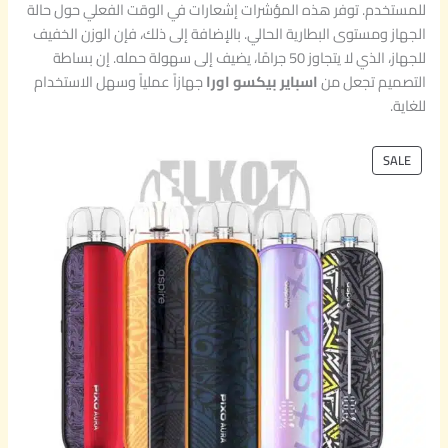
للمستخدم. توفر هذه المؤشرات إشعارات في الوقت الفعلي حول حالة
الجهاز ومستوى البطارية الحالي. بالإضافة إلى ذلك، فإن الوزن الخفيف
للجهاز، الذي لا يتجاوز 50 جرامًا، يضيف إلى سهولة حمله. إن بساطة
التصميم تجعل من
اسباير بيكسو اورا
جهازاً عملياً وسهل الاستخدام
للغاية.
P
SALE
R
O
D
U
C
T
O
N
S
A
L
E