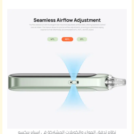
نظام تدفق الهواء والكويلات المشتركة في اسباير بيكسو