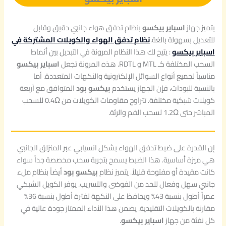
يتميز جهاز
اسباير بيكسو
بنظام تدفق هواء جانبي دقيق وقابل
للتعديل بسهولة بالغة.
نظام تدفق الهواء والكويلات المشتركة في
اسباير بيكسو
: يتيح لك هذا النظام المرونة في التبديل بين أنماط
السحب المختلفة كـ MTL و RDTL. هذه المرونة تجعل
اسباير بيكسو
مناسباً لجميع أنواع السوائل الإلكترونية والنكهات المتعددة. أما
بالنسبة للبودات، فإن الجهاز يستخدم
بيكسو بود
المتوافق مع أربعة
كويلات شبكية مختلفة. تتراوح مقاومات الكويلات من 0.4Ω للسحب
المباشر حتى 1.2Ω لسحب الفم والرئة.
إن القدرة على ضبط تدفق الهواء بشكل انسيابي عبر المنزلق الجانبي
هي ميزة أساسية. هذا الضبط يسمح بتجربة سحب مخصصة جداً سواء
كانت مقيدة أو مفتوحة قليلاً. يتميز نظام
بيكسو بود
أيضاً بنظام ملء
جانبي سهل وفعال للحد من الفوضى والتسريب. يوفر الكويل الشبكي
عمراً أطول بنسبة 43% ويحافظ على النكهة لفترة أطول بنسبة 36%
مقارنة بالكويلات التقليدية. يضمن هذا الأداء الممتاز جودة عالية في
كل نفثة من جهاز
اسباير بيكسو
.