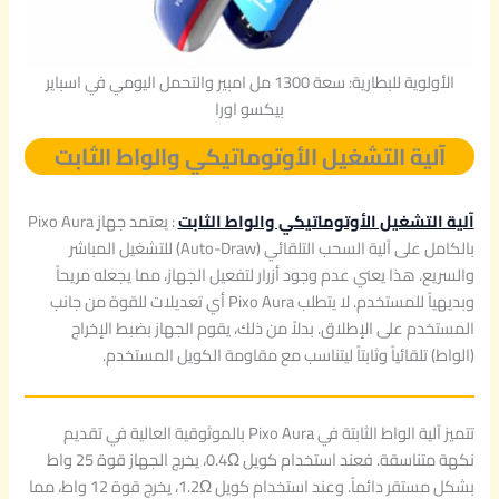
الأولوية للبطارية: سعة 1300 مل امبير والتحمل اليومي في اسباير
بيكسو اورا
آلية التشغيل الأوتوماتيكي والواط الثابت
آلية التشغيل الأوتوماتيكي والواط الثابت
: يعتمد جهاز Pixo Aura
بالكامل على آلية السحب التلقائي (Auto-Draw) للتشغيل المباشر
والسريع. هذا يعني عدم وجود أزرار لتفعيل الجهاز، مما يجعله مريحاً
وبديهياً للمستخدم. لا يتطلب Pixo Aura أي تعديلات للقوة من جانب
المستخدم على الإطلاق. بدلاً من ذلك، يقوم الجهاز بضبط الإخراج
(الواط) تلقائياً وثابتاً ليتناسب مع مقاومة الكويل المستخدم.
تتميز آلية الواط الثابتة في Pixo Aura بالموثوقية العالية في تقديم
نكهة متناسقة. فعند استخدام كويل 0.4Ω، يخرج الجهاز قوة 25 واط
بشكل مستقر دائماً. وعند استخدام كويل 1.2Ω، يخرج قوة 12 واط، مما