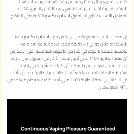
الشحن السريع يقلل بشكل كبير من وقت التوقف ويجعلك جاهزاً
للاستخدام مرة أخرى في وقت قياسي. يعد الشحن السريع 2A أحد
العوامل الأساسية التي تبرز تفوق
اسباير بيكسو
التكنولوجي الواضح.
إن معدل الشحن السريع يضمن أن يكون جهاز
اسباير بيكسو
جاهزاً
للاستخدام خلال حوالي 40 دقيقة فقط. هذه السرعة تعد ميزة
تنافسية ضخمة لا تتوفر في كثير من الأجهزة المنافسة. على الرغم من
أن سعة البطارية 1100 مللي أمبير ليست الأكبر في السوق، فإن سرعة
إعادة الشحن تعوض عن ذلك. كما أن كفاءة الشريحة في إدارة
استهلاك الطاقة تلعب دوراً كبيراً في إطالة عمر البطارية. يجب أن نأخذ
في الاعتبار أن سعة البطارية 1100 مللي أمبير كافية لمعظم مستخدمي
MTL المتوسطين.