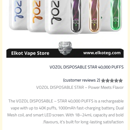
VOZOL DISPOSABLE STAR 40,000 PUFFS
(2 customer reviews)
VOZOL DISPOSABLE STAR – Power Meets Flavor
Rated
2
5.00
out of 5
The VOZOL DISPOSABLE – STAR 40,000 PUFFS is a rechargeable
based on
vape with up to 40K puffs, 1000mAh fast-charging battery, Dual
customer
Mesh coil, and smart LED screen. With 18–24mL capacity and bold
ratings
flavours, it’s built for long-lasting satisfaction.