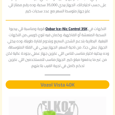
على حسب احتياجاتك. الجهاز بيدي 35,000 سحبة، وده رقم ممتاز للي
عايز جهاز متوسط السعر مع عدد سحبات كبير.
النكهات في
Oxbar Ice-Nic Control 35K
قوية ومناسبة للي بيحبوا
السحبة المنعشة أو الفاكهية، وكمان فيه تنوع كويس من النكهات
التبغية. البطارية بتدعم الشحن السريع وبتدوم لفترة طويلة، وده بيخلي
الجهاز عملي جدًا. من ناحية السعر، الجهاز بييجي في الفئة المتوسطة،
وده بيخليه اختيار مناسب للناس اللي عايزين جهاز عملي بجودة عالية لكن
من غير ما يدفعوا مبلغ كبير. الجهاز مناسب للمستخدمين اللي عايزين
تحكم كامل في تجربة الفيب بتاعتهم.
Vozol Vista 40K