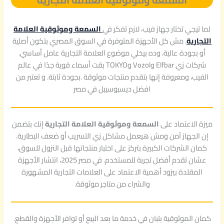
لما تيجي تختار جهاز فيب، لازم تفكر في
السمعة وموثوقية العلامة
التجارية
. مش كل الأجهزة المتوفرة في السوق المصري بتكون أصلية
أو بجودة عالية، وده بيخلي موضوع العلامة التجارية عامل أساسي.
شركات زي Elfbar وVozol وTOKYO بقت أسماء قوية جدًا في عالم
الفيب، ومعروفة إنها بتقدم منتجات موثوقة .بجودة ثابتة. و تعتبر من
افضل ديسبوسيبل في مصر
ميزة الاعتماد على
السمعة وموثوقية العلامة التجارية
إنك بتضمن
إن الجهاز آمن ومش هيعمل مشاكل زي التسريب أو ضعف البطارية.
كمان الشركات الكبيرة بتركز على اختبار منتجاتها قبل النزول للسوق،
عشان تقدم أفضل تجربة للمستخدم. في مصر 2025، انتشار الأجهزة
المقلدة بيزود أهمية الاعتماد على العلامات التجارية المشهورة
والشراء من متاجر موثوقة.
كمان الموثوقية بتبان في خدمة ما بعد البيع أو توافر الأجهزة والقطع.