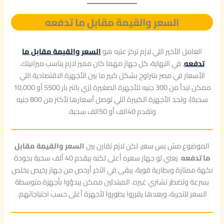
السعر والقيمة مقابل ما تدفعه
العامل الأخير اللي لازم تركز عليه هو
السعر والقيمة مقابل ما
تدفعه
. في النهاية، كل جهاز مهما كان مميز لازم يناسب ميزانيتك.
الأسعار في مصر بتتراوح بشكل كبير ما بين الأجهزة الاقتصادية اللي
ممكن تبدأ من 300 جنيه للأجهزة الصغيرة (زي باتنر بار 5500 أو 10,000
سحبة)، ولحد الأجهزة الكبيرة اللي توصل أسعارها لأكتر من 800 جنيه
وتقدم 40الف أو 50الف سحبة.
الموضوع مش بس سعر، لكن لازم تقارن بين
السعر والقيمة مقابل
ما تدفعه
. يعني لو جهاز سعره أعلى لكنه بيقدم 40 ألف سحبة بجودة
نكهة ممتازة وبطارية قوية، يبقى في الآخر أرخص من جهاز رخيص يخلص
بسرعة وتضطر تشتري غيره. المبتدئين ممكن يبدؤوا بأجهزة متوسطة
السعر للتجربة، وبعدها يقرروا يطوروا لأجهزة أغلى حسب احتياجاتهم.