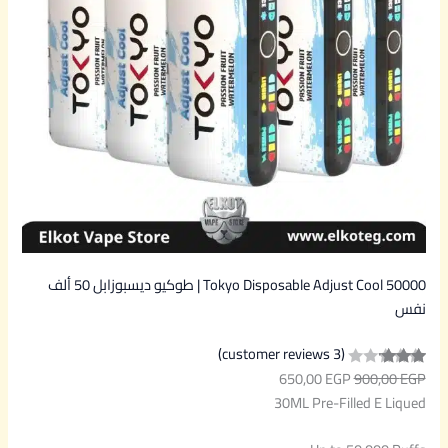
O
N
S
A
L
E
Tokyo Disposable Adjust Cool 50000 | طوكيو ديسبوزابل 50 ألف
نفس
(3 customer reviews)
650,00
EGP
900,00
EGP
Rated
3
30ML Pre-Filled E Liqued
3.00
out of
5