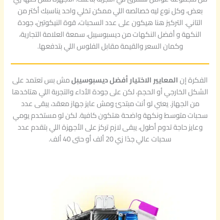
بعض، وكل نوع ليه خصائصه اللي ممكن تخلي واحد يناسبك أكتر من
التاني. التركيز هنا هيكون على عدد السحبات، قوة النيكوتين، جودة
النكهة و أفضل النكهات من ديسبوسيبل، سمعة العلامة التجارية،
وكمان السعر والقيمة مقابل الفلوس اللي بتدفعها.
الفكرة إن
المعايير الاختيار أفضل ديسبوسيبل
مش بس تعتمد على
الشكل الخارجي أو الحجم، لكن على جودة الأداء والتجربة اللي هتاخدها
من الجهاز. يعني لو أنت مبتدئ ومش عايز جهاز معقد، يبقى عدد
سحبات متوسط ونكهة واضحة هتكون كافية. لكن لو مستخدم يومي
وعايز حاجة تدوم أطول، يبقى لازم تركز على الأجهزة اللي بتقدم عدد
سحبات عالي جدًا زي 20 ألف أو حتى 40 ألف.