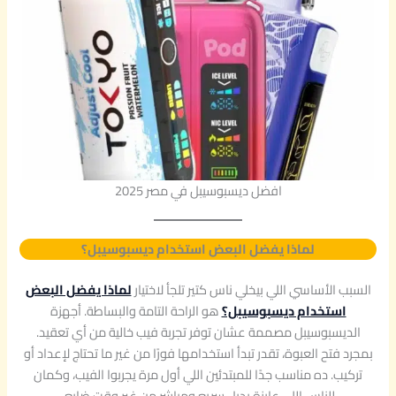
5
0
أ
ل
ف
ن
ف
س
q
u
a
افضل ديسبوسيبل في مصر 2025
n
t
i
لماذا يفضل البعض استخدام ديسبوسيبل؟
t
y
السبب الأساسي اللي بيخلي ناس كتير تلجأ لاختيار
لماذا يفضل البعض
استخدام ديسبوسيبل؟
هو الراحة التامة والبساطة. أجهزة
الديسبوسيبل مصممة عشان توفر تجربة فيب خالية من أي تعقيد.
بمجرد فتح العبوة، تقدر تبدأ استخدامها فورًا من غير ما تحتاج لإعداد أو
تركيب. ده مناسب جدًا للمبتدئين اللي أول مرة يجربوا الفيب، وكمان
للناس اللي عايزة بديل سريع ومباشر من غير وقت ضايع.