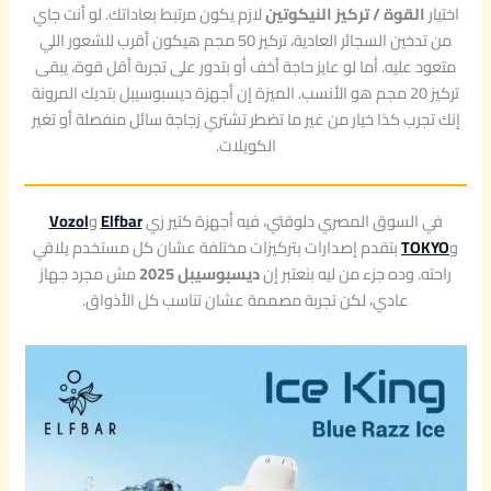
اختيار
القوة / تركيز النيكوتين
لازم يكون مرتبط بعاداتك. لو أنت جاي
من تدخين السجائر العادية، تركيز 50 مجم هيكون أقرب للشعور اللي
متعود عليه. أما لو عايز حاجة أخف أو بتدور على تجربة أقل قوة، يبقى
تركيز 20 مجم هو الأنسب. الميزة إن أجهزة ديسبوسيبل بتديك المرونة
إنك تجرب كذا خيار من غير ما تضطر تشتري زجاجة سائل منفصلة أو تغير
الكويلات.
في السوق المصري دلوقتي، فيه أجهزة كتير زي
Elfbar
و
Vozol
و
TOKYO
بتقدم إصدارات بتركيزات مختلفة عشان كل مستخدم يلاقي
راحته. وده جزء من ليه بنعتبر إن
ديسبوسيبل 2025
مش مجرد جهاز
عادي، لكن تجربة مصممة عشان تناسب كل الأذواق.