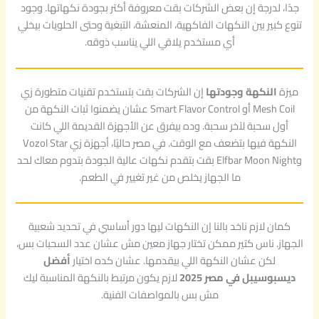
جدًا، لدرجة إن بعض الشركات بقت معروفة أكتر بجودة نكهاتها. وجود
تنوع كبير بين النكهات الفاكهية، المنعشة، التبغية وحتى الحلويات بيخلي
أي مستخدم يلاقي اللي يناسب ذوقه.
ميزة
النكهة وجودتها
إن الشركات بقت بتستخدم تقنيات متطورة زي
Mesh Coil أو Smart Flavor Control عشان يضمنوا ثبات النكهة من
أول سحبة لآخر سحبة. وده بيفرق عن الأجهزة القديمة اللي كانت
النكهة فيها بتضعف مع الوقت. في مصر حاليًا، أجهزة زي Vozol Star
وElfbar Moon Night بقت بتقدم نكهات عالية الجودة بتدوم معاك لحد
ما الجهاز يخلص من غير تغيير في الطعم.
كمان لازم ناخد بالنا إن النكهات ليها دور أساسي في تحديد شعبية
الجهاز. ناس كتير ممكن تختار جهاز معين مش عشان عدد السحبات بس،
لكن عشان النكهة اللي بيقدمها. عشان كده اختيار
أفضل
ديسبوسيبل في مصر 2025
لازم يكون مرتبط بالنكهة المناسبة ليك
مش بس بالمواصفات الفنية.