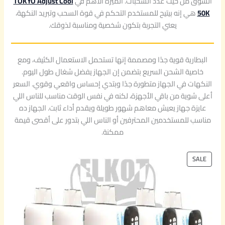
السوق من حيث عدد السحبات. الميزة الأهم في
TOKYO Adjust Cool
50K
هي إنه بيتيح للمستخدم التحكم في قوة السحب وتبريد النكهة،
يعني التجربة بتكون شخصية ومناسبة لذوقك.
البطارية قوية جدًا ومصممة إنها تستحمل الاستعمال الكثيف، ومع
خاصية الشحن السريع بتضمن إن الجهاز يفضل شغال طول اليوم.
النكهات في الجهاز متطورة جدًا وبتدي إحساس واقعي وقوي. السعر
أعلى شوية من باقي الأجهزة، لكنه في نفس الوقت مناسب للناس اللي
عايزة جهاز يعيش معاهم شهور طويلة ويقدم أداء ثابت. الجهاز ده
مناسب للمستخدمين المحترفين أو الناس اللي بتدور على أقصى قيمة
ممكنة.
P
SALE
R
O
D
U
C
T