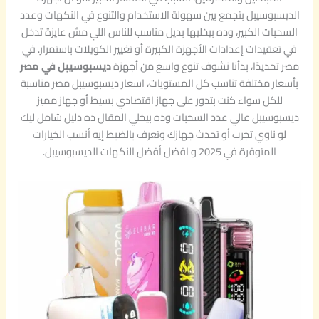
o
و
0
0
0
5
الديسبوسيبل بتجمع بين سهولة الاستخدام والتنوع في النكهات وعدد
ز
o
l
و
0
0
,
,
السحبات الكبير، وده بيخليها بديل مناسب للناس اللي مش عايزة تدخل
5
ل
0
0
في تعقيدات إعدادات الأجهزة الكبيرة أو تغيير الكويلات باستمرار. في
0
ج
E
E
0
0
مصر تحديدًا، بدأنا نشوف تنوع واسع من أجهزة
ديسبوسيبل في مصر
ي
0
G
G
بأسعار مختلفة تناسب كل المستويات، اسعار ديسبوسيبل مصر مناسبة
ر
0
P
P
E
E
للكل سواء كنت بتدور على جهاز اقتصادي بسيط أو جهاز مميز
0
2
0
|
.
.
G
G
ديسبوسيبل عالي عدد السحبات وده بيخلي المقال ده دليل شامل ليك
ا
ط
P
P
لو ناوي تجرب أو تحدث جهازك وتعرف بالضبط إيه أنسب الخيارات
ل
و
.
.
المتوفرة في 2025 و افضل أفضل النكهات الديسبوسيبل.
ك
ف
ي
ب
و
ف
د
q
ي
u
a
س
ب
n
t
و
i
ز
ا
t
ب
y
ل