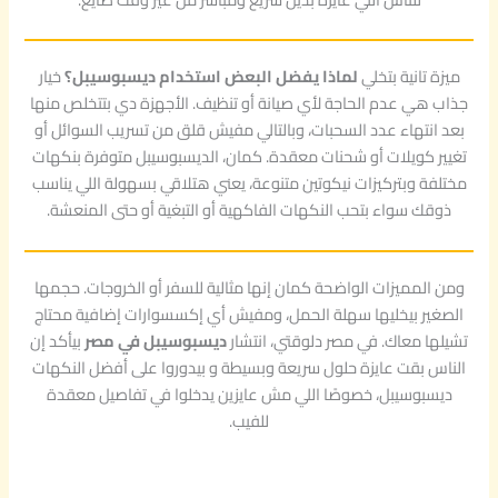
ميزة تانية بتخلي
لماذا يفضل البعض استخدام ديسبوسيبل؟
خيار
جذاب هي عدم الحاجة لأي صيانة أو تنظيف. الأجهزة دي بتتخلص منها
بعد انتهاء عدد السحبات، وبالتالي مفيش قلق من تسريب السوائل أو
تغيير كويلات أو شحنات معقدة. كمان، الديسبوسيبل متوفرة بنكهات
مختلفة وبتركيزات نيكوتين متنوعة، يعني هتلاقي بسهولة اللي يناسب
ذوقك سواء بتحب النكهات الفاكهية أو التبغية أو حتى المنعشة.
ومن المميزات الواضحة كمان إنها مثالية للسفر أو الخروجات. حجمها
الصغير بيخليها سهلة الحمل، ومفيش أي إكسسوارات إضافية محتاج
تشيلها معاك. في مصر دلوقتي، انتشار
ديسبوسيبل في مصر
بيأكد إن
الناس بقت عايزة حلول سريعة وبسيطة و بيدوروا على أفضل النكهات
ديسبوسيبل، خصوصًا اللي مش عايزين يدخلوا في تفاصيل معقدة
للفيب.