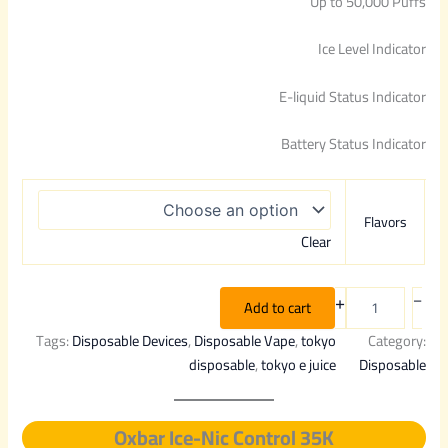
Up to 50,000 Puffs
based
Ice Level Indicator
on
custo
mer
E-liquid Status Indicator
rating
s
Battery Status Indicator
Flavors
Clear
+
–
Add to cart
Tags:
Disposable Devices
, 
Disposable Vape
, 
tokyo
Category:
disposable
, 
tokyo e juice
Disposable
Oxbar Ice-Nic Control 35K