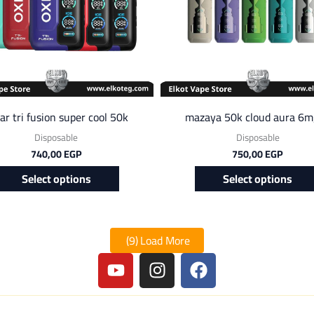
ar tri fusion super cool 50k
mazaya 50k cloud aura 6m
Disposable
Disposable
740,00
EGP
750,00
EGP
Select options
Select options
(9)
Load More
Y
I
F
o
n
a
u
s
c
t
t
e