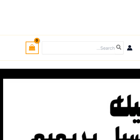
Search
for: