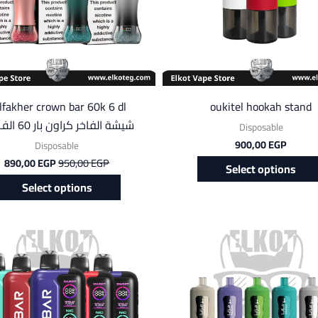
options
options
may
may
be
be
chosen
chosen
on
on
the
the
oukitel hookah stand
product
product
شيشة الفاخر كراون بار 60 الف بف
Disposable
page
page
900,00
EGP
Disposable
890,00
EGP
950,00
EGP
Select options
Select options