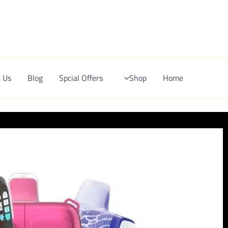
Ski
t
conten
 Us
Blog
Spcial Offers
Shop
Home