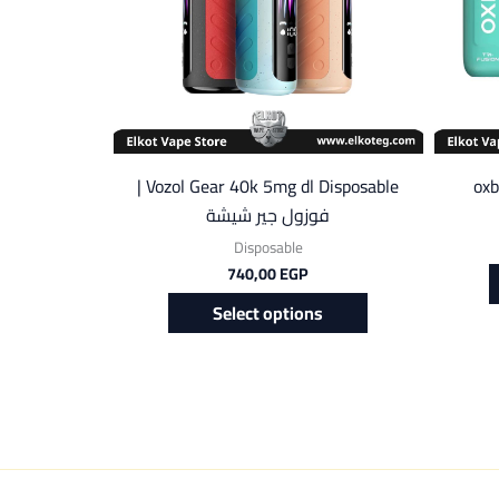
Vozol Gear 40k 5mg dl Disposable |
oxb
فوزول جير شيشة
Disposable
740,00
EGP
Select options