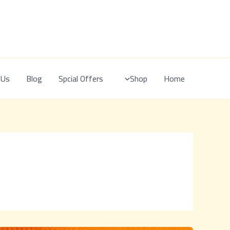
Ski
t
conten
 Us
Blog
Spcial Offers
Shop
Home