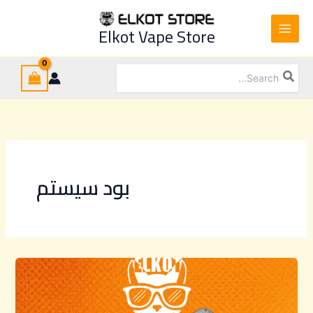
Ski
t
Elkot Vape Store
conten
Search
for:
بود سيستم