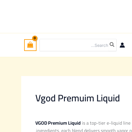
Search
for:
Vgod Premuim Liquid
VGOD Premium Liquid
is a top-tier e-liquid li
ingredients, each blend delivers smooth vapor pr