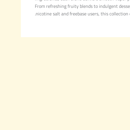
From refreshing fruity blends to indulgent dess
nicotine salt and freebase users, this collectio