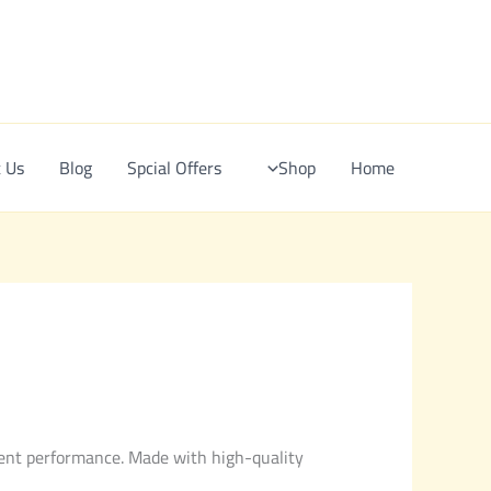
Ski
t
conten
 Us
Blog
Spcial Offers
Shop
Home
stent performance. Made with high-quality