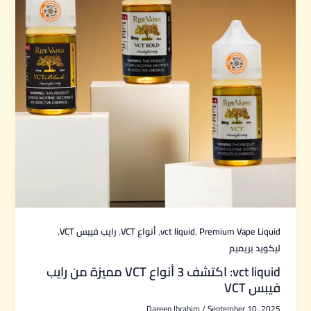
,
,
,
,
Premium Vape Liquid
vct liquid
أنواع VCT
رايب فيبس VCT
ليكويد بريميم
vct liquid: اكتشف 3 أنواع VCT مميزة من رايب
فيبس VCT
Dareen Ibrahim
/
September 10, 2025