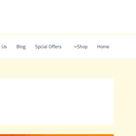
Ski
t
conten
 Us
Blog
Spcial Offers
Shop
Home